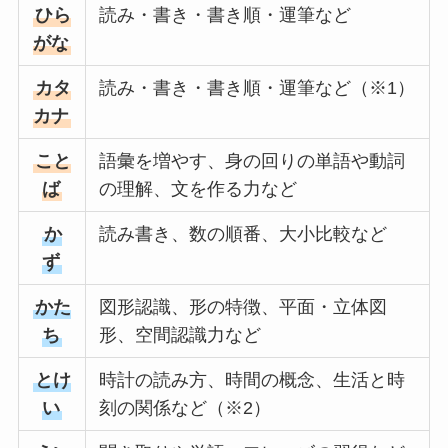
ひら
読み・書き・書き順・運筆など
がな
カタ
読み・書き・書き順・運筆など（※1）
カナ
こと
語彙を増やす、身の回りの単語や動詞
ば
の理解、文を作る力など
か
読み書き、数の順番、大小比較など
ず
かた
図形認識、形の特徴、平面・立体図
ち
形、空間認識力など
とけ
時計の読み方、時間の概念、生活と時
い
刻の関係など（※2）